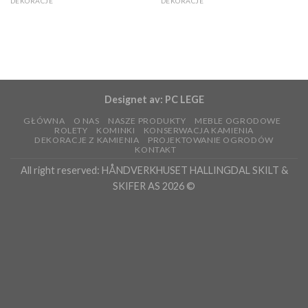
DEKORACJE
DEKORACJE
Jasny Szary Oppdal, Offerdal
Kamień dekoracyjny z Offerdal
dekoracje
(kruszony łupek)
Designet av:
PC LEGE
GŁÓWNA
O NAS
NASZE PRODUKTY
MEBLE OGRODOWE
ROLETY
KOMINKI
KONSERWACJA KAMIENIA
DEKORACJE Z KAMIENIA
PROJEKTOWANIE OGRODÓW
KONTAKT
All right reserved: HÅNDVERKHUSET HALLINGDAL SKILT &
SKIFER AS 2026 ©