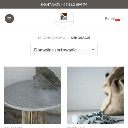
Skip
KONTAKT: +47 413 099 79
to
content
Polski
STRONA GŁÓWNA
/
DEKORACJE