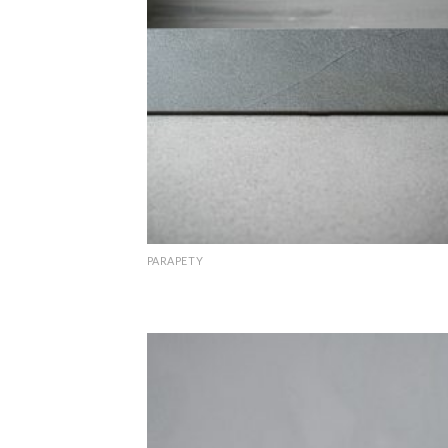
PARAPETY
Jasny Szary Oppdal parapet antyk szczotkowan