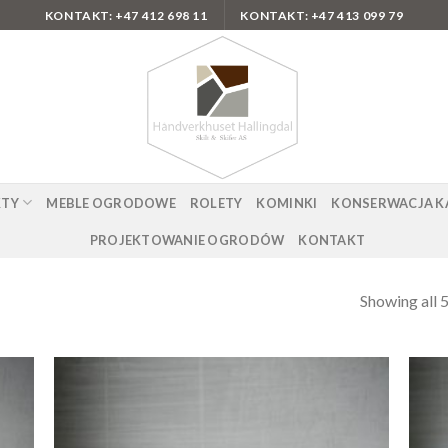
KONTAKT: +47 412 698 11
KONTAKT: +47 413 099 79
KTY
MEBLE OGRODOWE
ROLETY
KOMINKI
KONSERWACJA K
PROJEKTOWANIE OGRODÓW
KONTAKT
Showing all 5