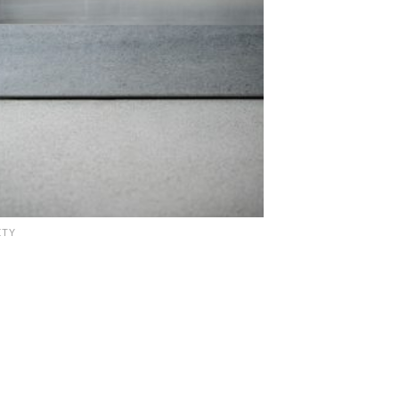
ETY
 Szary Oppdal parapet spolerowany