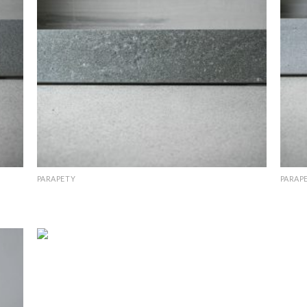
PARAPETY
PARAP
y
Jasny Szary Oppdal parapet naturalny
Jasny