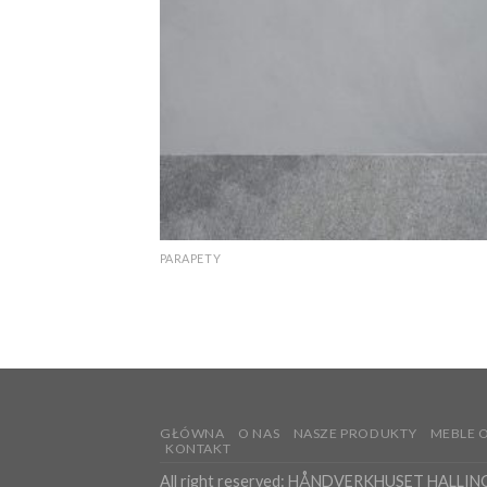
PARAPETY
Offerdal parapet polerowany
GŁÓWNA
O NAS
NASZE PRODUKTY
MEBLE
KONTAKT
All right reserved: HÅNDVERKHUSET HALLIN