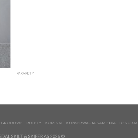
PARAPETY
Offerdal parapet naturlny
 OGRODOWE
ROLETY
KOMINKI
KONSERWACJA KAMIENIA
DEKORAC
GDAL SKILT & SKIFER AS 2026 ©