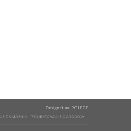
Designet av:
PC LEGE
JE Z KAMIENIA
PROJEKTOWANIE OGRODÓW