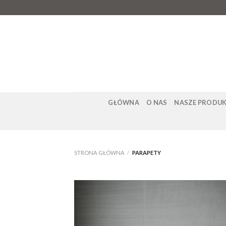
Skip
to
content
GŁÓWNA
O NAS
NASZE PRODU
STRONA GŁÓWNA
/
PARAPETY