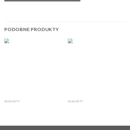
PODOBNE PRODUKTY
PARAPETY
PARAPETY
Jasny Szary Oppdal parapet
Offerdal parapet polerowany
naturalny