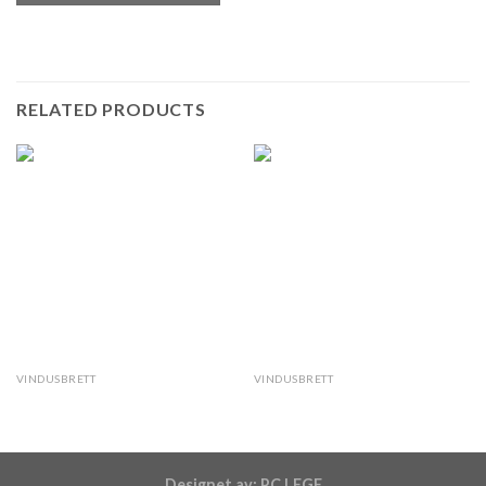
RELATED PRODUCTS
VINDUSBRETT
VINDUSBRETT
Lys Oppdal silkebørstet
Offerdal silkebørstet
Designet av:
PC LEGE