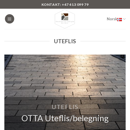
Skip
KONTAKT: +47 413 099 79
to
content
Norsk
UTEFLIS
UTEFLIS
OTTA Uteflis/belegning