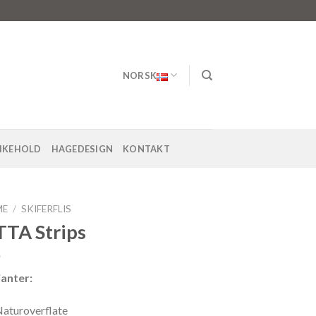
NORSK
LIKEHOLD
HAGEDESIGN
KONTAKT
ME
/
SKIFERFLIS
TA Strips
ianter:
aturoverflate