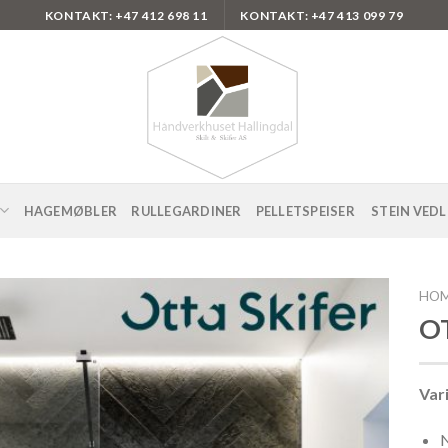
KONTAKT: +47 412 698 11
KONTAKT: +47 413 099 79
HAGEMØBLER
RULLEGARDINER
PELLETSPEISER
STEIN VED
HO
OT
Var
N