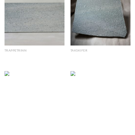
TRAPPETRINN
TAKSKIFER
Lys Oppdal antikkbørstet
Lys Oppdal bruddhelletak