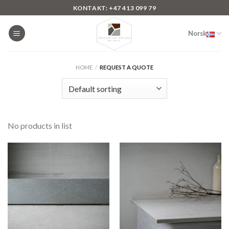
Skip
KONTAKT: +47 413 099 79
to
content
Norsk
HOME
/
REQUEST A QUOTE
No products in list