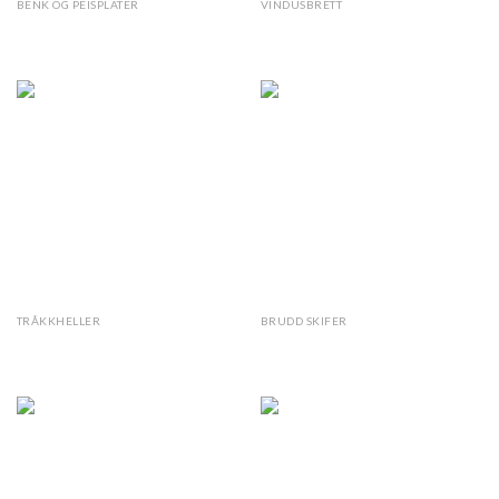
BENK OG PEISPLATER
VINDUSBRETT
Lys Oppdal natur
Lys Oppdal natur
TRÅKKHELLER
BRUDD SKIFER
Lys Oppdal natur
Lys Oppdal natur