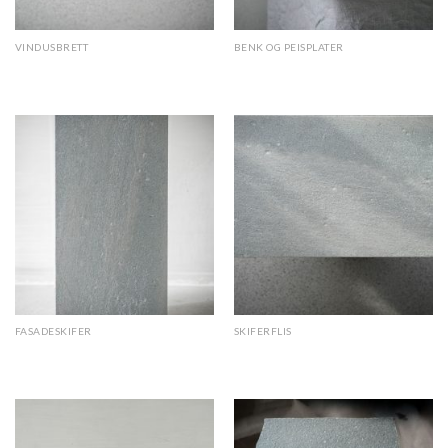
VINDUSBRETT
BENK OG PEISPLATER
Lys Oppdal antikkbørstet
Lys Oppdal antikkbørstet
FASADESKIFER
SKIFERFLIS
Lys Oppdal antikkbørstet
Lys Oppdal antikkbørstet